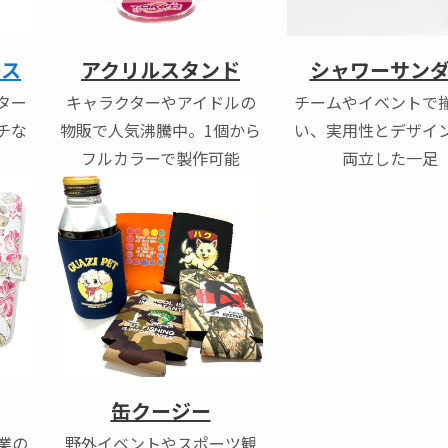
アクリルスタンド
ース
シャワーサン
キャラクターやアイドルの
ター
チームやイベントで
物販で人気沸騰中。1個から
チな
い、実用性とデザイ
フルカラーで製作可能
両立した一足
缶クージー
業の
野外イベントやスポーツ観