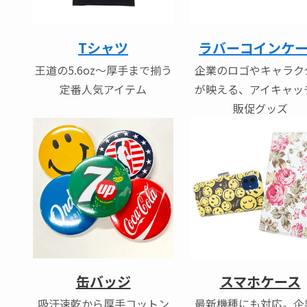
Tシャツ
ラバーコインケ
王道の5.6oz〜厚手まで揃う
企業のロゴやキャラク
定番人気アイテム
が映える、アイキャッ
販促グッズ
缶バッジ
スマホケース
吸汗速乾から厚手コットン
最新機種にも対応。企