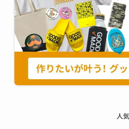
人
Tシャツ
ラバーコインケ
王道の5.6oz〜厚手まで揃う
企業のロゴやキャラク
定番人気アイテム
が映える、アイキャッ