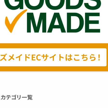
気カテゴリ一覧
アクリルスタンド
ース
シャワーサン
キャラクターやアイドルの
ター
チームやイベントで
物販で人気沸騰中。1個から
チな
い、実用性とデザイ