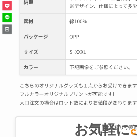
大口注文の場合はロット数によりお値段が変わります
お気軽に
お見積りや商
C
ご相談・お見積りは無料だから安心！
0120-915-0
受付時間:10:00〜17:00（土日祝日休業）