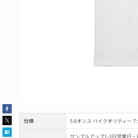
仕様
5.6オンス ハイクオリティー 
サンプルアップ1-3日営業日・量
納期
※デザイン、仕様によって多
素材
綿100％
パッケージ
OPP
サイズ
S~XXXL
カラー
下記画像をご参照ください。
こちらのオリジナルグッズも１点からお受けできます
フルカラーオリジナルプリントが可能です!