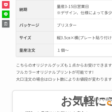
仕様
本体形状：・スクエア型 ・ラ
量産3-15日営業日
納期
※デザイン、仕様によって多
パッケージ
ブリスター
サイズ
縦3.5㎝×横(プレート貼り付け
量産注文
１個～
こちらのオリジナルグッズも１点からお受けできます
フルカラーオリジナルプリントが可能です!
大口注文の場合はロット数によりお値段が変わります
お気軽に
お見積りや商