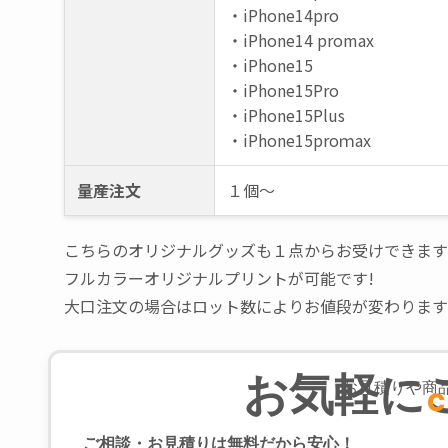
・iPhone15
・iPhone15Pro
・iPhone15Plus
・iPhone15proｍax
量産注文
１個～
こちらのオリジナルグッズも１点からお受けできます
フルカラーオリジナルプリントが可能です!
大口注文の場合はロット数によりお値段が変わります
お気軽に
お見積りや商
C
ご相談・お見積りは無料だから安心！
0120-915-0