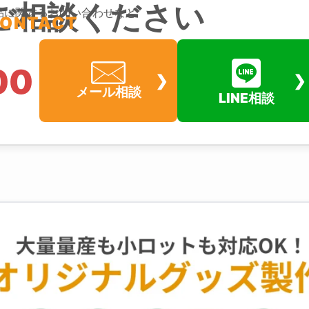
ご相談ください
品に関するお問い合わせなど
ONTACT
00
メール相談
LINE相談