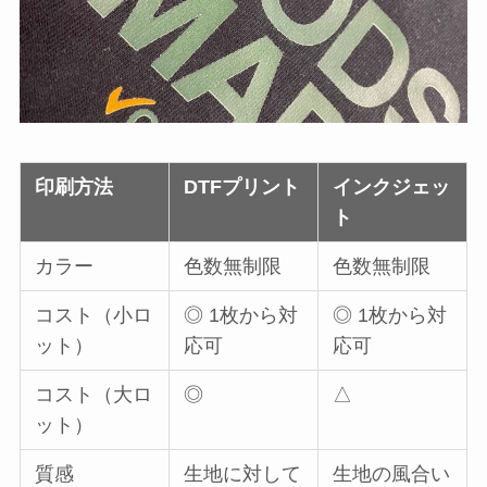
印刷方法
DTFプリント
インクジェッ
ト
カラー
色数無制限
色数無制限
コスト（小ロ
◎ 1枚から対
◎ 1枚から対
ット）
応可
応可
コスト（大ロ
◎
△
ット）
質感
生地に対して
生地の風合い