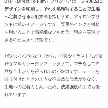
DTF（Direct To Film）プリント
とは、
フィルムに
デザインを印刷し、それを熱転写することで生地
へ定着させる
印刷方法を指します。アイロンプリ
ントに近いイメージですが、専用のインクと機材
を用いることで高精細なフルカラー印刷を実現で
きるのが大きな特徴です。
1色のシンプルなロゴから、写真やイラストなど複
雑なフルカラーグラフィックまで、
フチなし
で自
然な仕上がりを得られるのが魅力です。シートを
貼り付けたときのような不自然な段差が少なく、
生地への定着力も高いため、
洗濯強度
の面でも優
れています。