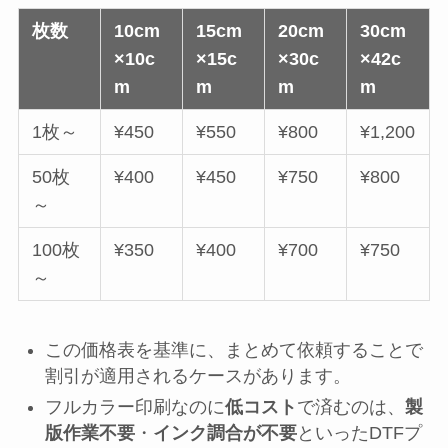
枚数
10cm
15cm
20cm
30cm
×10c
×15c
×30c
×42c
m
m
m
m
1枚～
¥450
¥550
¥800
¥1,200
50枚
¥400
¥450
¥750
¥800
～
100枚
¥350
¥400
¥700
¥750
～
この価格表を基準に、まとめて依頼することで
割引が適用されるケースがあります。
フルカラー印刷なのに
低コスト
で済むのは、
製
版作業不要
・
インク調合が不要
といったDTFプ