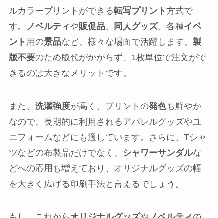
ルカラープリントができる
転写プリント
方式で
す。
ノベルティ
や
販促品
、
同人グッズ
、各種
イベ
ント
用の
景品
など、様々な場面で活躍します。
製
版不要
のため版代がかからず、1枚単位で注文がで
きるのは大きなメリットです。
また、
洗濯強度
が高く、プリントの
発色
も鮮やか
なので、長期的に利用されるアパレルグッズやユ
ニフォームなどにも適しています。さらに、Tシャ
ツなどの布製品だけでなく、
シャワーサンダル
な
どへの応用も増えており、オリジナルグッズの幅
を大きく広げる印刷手法と言えるでしょう。
もし、これから
オリジナルグッズ
や
ノベルティ
の