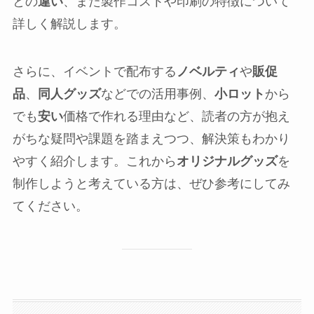
との
違い
、また製作コストや印刷の特徴について
詳しく解説します。
さらに、イベントで配布する
ノベルティ
や
販促
品
、
同人グッズ
などでの活用事例、
小ロット
から
でも
安い
価格で作れる理由など、読者の方が抱え
がちな疑問や課題を踏まえつつ、解決策もわかり
やすく紹介します。これから
オリジナルグッズ
を
制作しようと考えている方は、ぜひ参考にしてみ
てください。