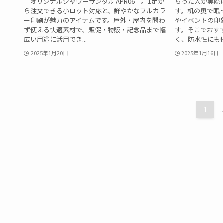
「オリジナルシャワーサンダル APR06」。1足か
らった人が実際
ら注文できる小ロット対応と、鮮やかなフルカラ
す。机の奥で眠
ー印刷が魅力のアイテムです。屋外・屋内を問わ
やイベントの印
ず使える快適素材で、販促・物販・記念品まで幅
す。そこでおす
広い用途に活用でき...
く、防水性にも優れ
2025年1月20日
2025年1月16日
1
..