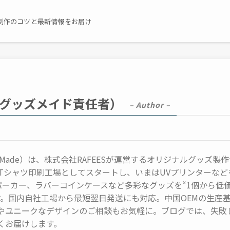
制作のコツと最新情報をお届け
表／グッズメイド責任者）
– Author –
 Made）は、株式会社RAFEESが運営するオリジナルグッズ製
にTシャツ印刷工場としてスタートし、いまはUVプリンターなど
パーカー、ラバーコインケースなど多彩なグッズを“1個から低
す。国内自社工場から最短翌日発送にも対応。中国OEMの生産
やユニークなデザインのご相談もお気軽に。ブログでは、失敗
くお届けします。