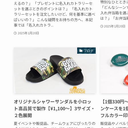
特別なひととき
えるの？」 「プレゼントに名入れカトラリーセ
「どんなシーン
ットを選ぶときのポイントは？」 「名入れカト
入れ弁当箱を選
ラリーセットを注文したいけど、何を基準に選べ
は？」「お弁当箱 .
ばいいの？」 こんな疑問をお持ちの方へ、本記
事では「名入れカトラ...
2025年1月20日
2025年1月20日
ブログ
オリジナルシャワーサンダルを小ロッ
【1個330
ト高品質で製作【¥1,100～】3サイズ・
ンケースを1
２色展開
フルカラー印
夏イベントや販促品、チームウェアにぴったりの
販促品やノベル