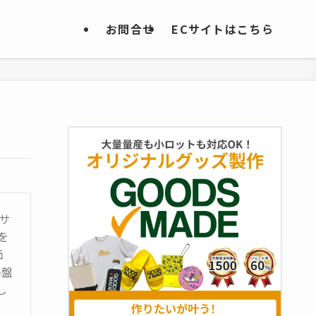
お問合せ
ECサイトはこちら
作サ
を
価
基盤
し